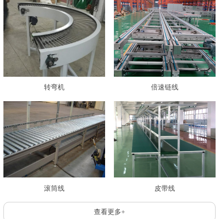
转弯机
倍速链线
滚筒线
皮带线
查看更多+