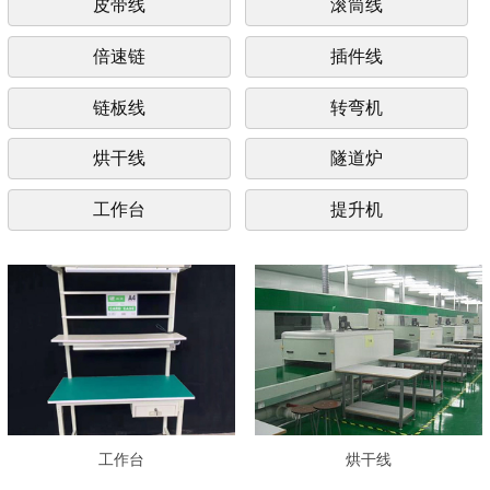
皮带线
滚筒线
倍速链
插件线
链板线
转弯机
烘干线
隧道炉
工作台
提升机
工作台
烘干线